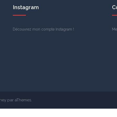
Instagram
C
Découvrez mon
compte Instagram
!
Me
ney
par aThemes.