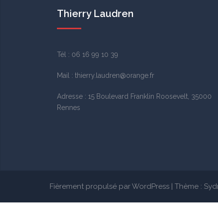
Thierry Laudren
Tél :
06 16 99 10 39
Mail : thierry.laudren@orange.fr
Adresse :
15 Boulevard Franklin Roosevelt, 35000
Rennes
Fièrement propulsé par WordPress
|
Thème :
Syd