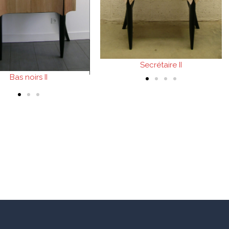
 x 102 x 50cm
Buffet II
Secrétaire II
Bas noirs II
Chêne